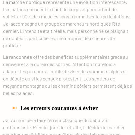
La marche nordique
représente une évolution intéressante.
Les bâtons engagent le haut du corps et permettent de
solliciter 90% des muscles sans traumatiser les articulations.
J’ai accompagné un groupe de marcheurs nordiques l’été
dernier. L’intensité était réelle, mais personne ne se plaignait
de douleurs particulières, même après deux heures de
pratique.
La randonnée
offre des bénéfices supplémentaires grâce au
dénivelé et à la durée des sorties. Attention toutefois à
adapter les parcours : inutile de viser des sommets alpins si
on débute ou si les genoux protestent. Les sentiers de
moyenne montagne ou les chemins côtiers permettent déjà de
belles balades.
Les erreurs courantes à éviter
J’ai vu mon père faire l’erreur classique du débutant
enthousiaste. Premier jour de retraite, il décide de marcher
deux heures d’affilée alors qu’il n’avait rien fait depuis des