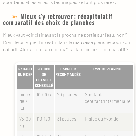
spontané, et les erreurs techniques se font plus rares.
Mieux s’y retrouver : récapitulatif
comparatif des choix de planches
Mieux vaut voir clair avant la prochaine sortie sur l’eau, non ?
Rien de pire que d’investir dans la mauvaise planche pour son
gabarit. Alors… qui se reconnaîtra dans ce petit comparatif ?
GABARIT
VOLUME
LARGEUR
TYPE DE PLANCHE
DU RIDER
DE
RECOMMANDÉE
PLANCHE
CONSEILLÉ
moins
100-105
29 pouces
Gonflable,
de 75
L
débutant/intermédiaire
kg
75-90
110-120
31 pouces
Rigide ou hybride
kg
L