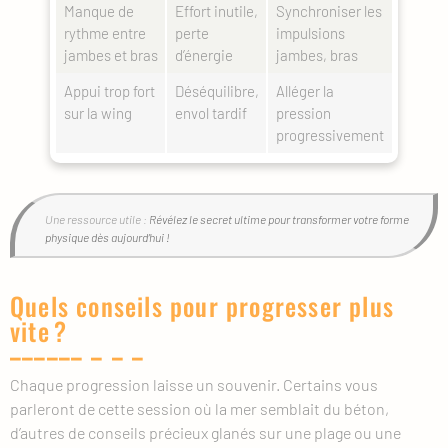
Manque de
Effort inutile,
Synchroniser les
rythme entre
perte
impulsions
jambes et bras
d’énergie
jambes, bras
Appui trop fort
Déséquilibre,
Alléger la
sur la wing
envol tardif
pression
progressivement
Une ressource utile :
Révélez le secret ultime pour transformer votre forme
physique dès aujourd’hui !
Quels conseils pour progresser plus
vite ?
Chaque progression laisse un souvenir. Certains vous
parleront de cette session où la mer semblait du béton,
d’autres de conseils précieux glanés sur une plage ou une