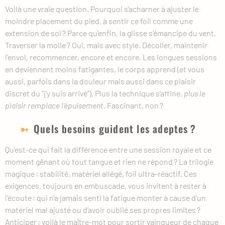
Voilà une vraie question. Pourquoi s’acharner à ajuster le
moindre placement du pied, à sentir ce foil comme une
extension de soi ? Parce qu’enfin, la glisse s’émancipe du vent.
Traverser la molle ? Oui, mais avec style. Décoller, maintenir
l’envol, recommencer, encore et encore. Les longues sessions
en deviennent moins fatigantes, le corps apprend (et vous
aussi, parfois dans la douleur mais aussi dans ce plaisir
discret du “j’y suis arrivé”). Plus la technique s’affine,
plus le
plaisir remplace l’épuisement
. Fascinant, non ?
Quels besoins guident les adeptes ?
Qu’est-ce qui fait la différence entre une session royale et ce
moment gênant où tout tangue et rien ne répond ? La trilogie
magique : stabilité, matériel allégé, foil ultra-réactif. Ces
exigences, toujours en embuscade, vous invitent à rester à
l’écoute : qui n’a jamais senti la fatigue monter à cause d’un
matériel mal ajusté ou d’avoir oublié ses propres limites ?
Anticiper : voilà le maître-mot pour sortir vainqueur de chaque