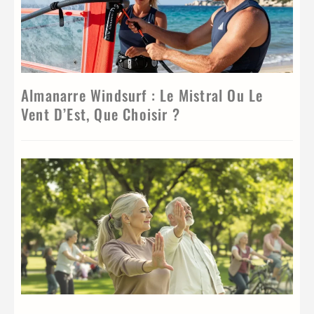
Almanarre Windsurf : Le Mistral Ou Le
Vent D’Est, Que Choisir ?
Q
s
p
u
b
s
l
r
:
a
s
b