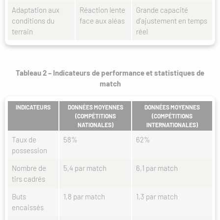
Adaptation aux
Réaction lente
Grande capacité
conditions du
face aux aléas
d’ajustement en temps
terrain
réel
Tableau 2 – Indicateurs de performance et statistiques de
match
INDICATEURS
DONNÉES MOYENNES
DONNÉES MOYENNES
(COMPÉTITIONS
(COMPÉTITIONS
NATIONALES)
INTERNATIONALES)
Taux de
58%
62%
possession
Nombre de
5,4 par match
6,1 par match
tirs cadrés
Buts
1,8 par match
1,3 par match
encaissés